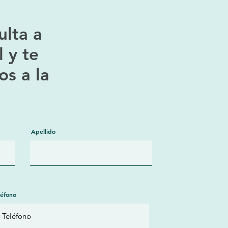
ulta a
l y te
s a la
Apellido
léfono