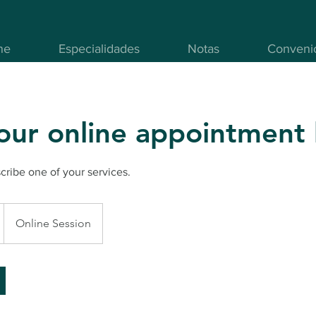
ne
Especialidades
Notas
Conveni
our online appointment
scribe one of your services.
Online Session