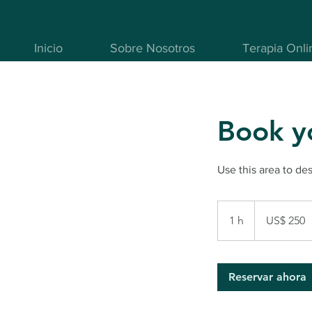
Inicio
Sobre Nosotros
Terapia Onli
Book y
Use this area to de
250
dólares
1 h
1
US$ 250
estadounidenses
Reservar ahora