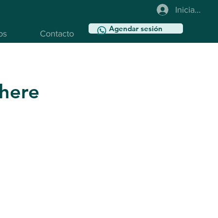
Iniciar sesi
Agendar sesión
os
Contacto
 here